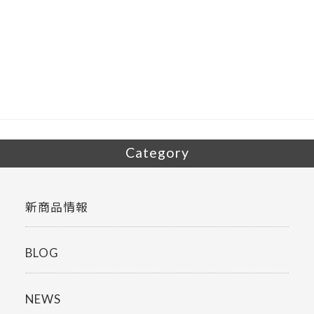
ac
w
有
e
itt
b
er
o
o
k
Category
新商品情報
BLOG
NEWS