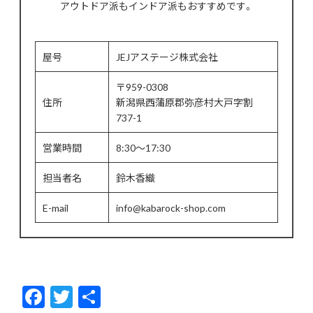
アウトドア派もインドア派もおすすめです。
屋号
JEJアステージ株式会社
〒959-0308
住所
新潟県西蒲原郡弥彦村大戸字割
737-1
営業時間
8:30～17:30
担当者名
鈴木香織
E-mail
info@kabarock-shop.com
F
T
共