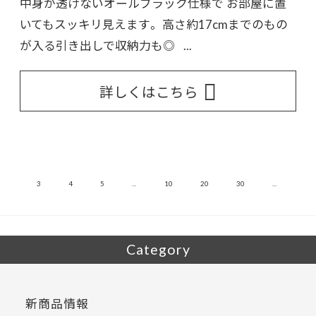
中身が透けないオールブラック仕様で お部屋に置
いてもスッキリ見えます。 高さ約17cmまでのもの
が入る引き出しで収納力も◎ ...
詳しくはこちら
»
2
3
4
5
...
10
20
30
...
Category
新商品情報