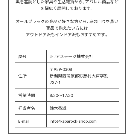
黒を基調とした家具や生活雑貨から、アパレル商品など
を幅広く展開しております。
オールブラックの商品が好きな方から、身の回りを黒い
商品で揃えたい方には
アウトドア派もインドア派もおすすめです。
屋号
JEJアステージ株式会社
〒959-0308
住所
新潟県西蒲原郡弥彦村大戸字割
737-1
営業時間
8:30～17:30
担当者名
鈴木香織
E-mail
info@kabarock-shop.com