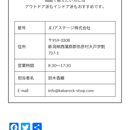
アウトドア派もインドア派もおすすめです。
屋号
JEJアステージ株式会社
〒959-0308
住所
新潟県西蒲原郡弥彦村大戸字割
737-1
営業時間
8:30～17:30
担当者名
鈴木香織
E-mail
info@kabarock-shop.com
F
T
共