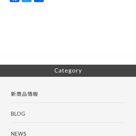
ac
w
有
e
itt
b
er
o
o
k
Category
新商品情報
BLOG
NEWS