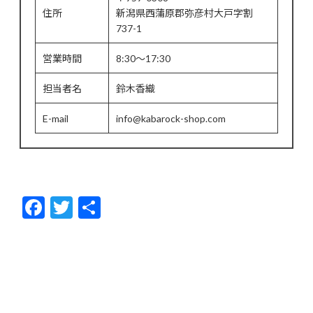
住所
新潟県西蒲原郡弥彦村大戸字割
737-1
営業時間
8:30～17:30
担当者名
鈴木香織
E-mail
info@kabarock-shop.com
F
T
共
ac
w
有
e
itt
b
er
o