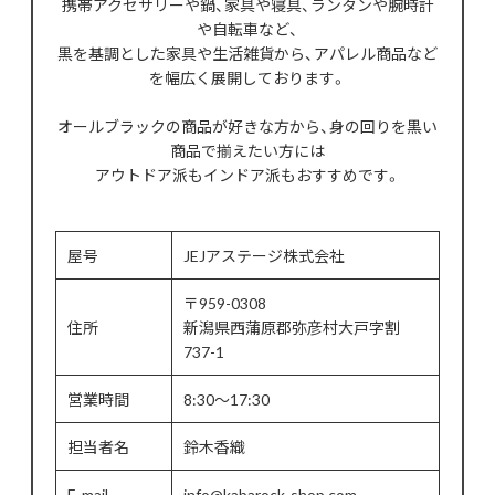
携帯アクセサリーや鍋、家具や寝具、ランタンや腕時計
や自転車など、
黒を基調とした家具や生活雑貨から、アパレル商品など
を幅広く展開しております。
オールブラックの商品が好きな方から、身の回りを黒い
商品で揃えたい方には
アウトドア派もインドア派もおすすめです。
屋号
JEJアステージ株式会社
〒959-0308
住所
新潟県西蒲原郡弥彦村大戸字割
737-1
営業時間
8:30～17:30
担当者名
鈴木香織
E-mail
info@kabarock-shop.com