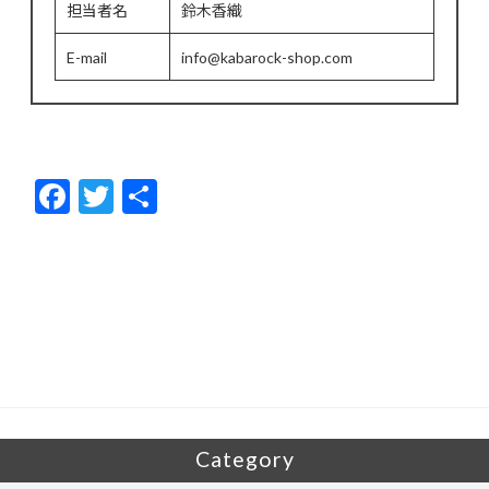
担当者名
鈴木香織
E-mail
info@kabarock-shop.com
F
T
共
ac
w
有
e
itt
b
er
o
o
k
Category