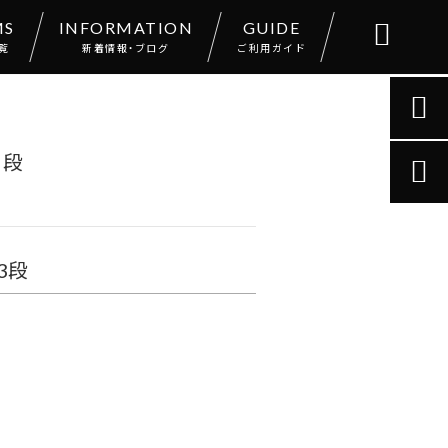
MS
INFORMATION
GUIDE

覧
新着情報・ブログ
ご利用ガイド

３段

3段