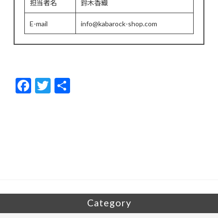
担当者名
鈴木香織
E-mail
info@kabarock-shop.com
F
T
共
ac
w
有
e
itt
b
er
o
o
k
Category