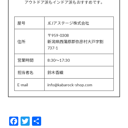
アウトドア派もインドア派もおすすめです。
屋号
JEJアステージ株式会社
〒959-0308
住所
新潟県西蒲原郡弥彦村大戸字割
737-1
営業時間
8:30～17:30
担当者名
鈴木香織
E-mail
info@kabarock-shop.com
F
T
共