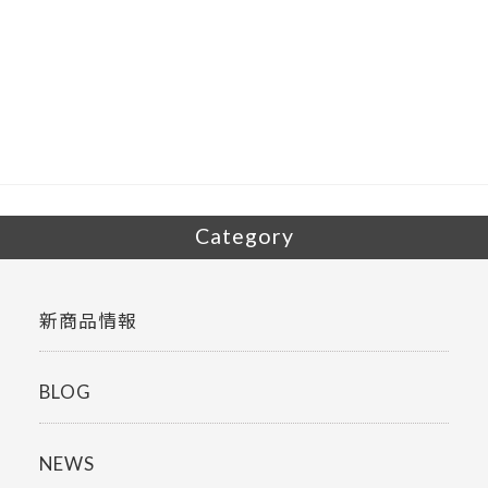
ac
w
有
e
itt
b
er
o
o
k
Category
新商品情報
BLOG
NEWS