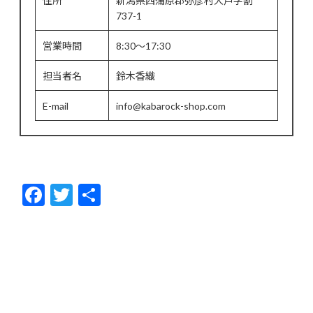
737-1
営業時間
8:30～17:30
担当者名
鈴木香織
E-mail
info@kabarock-shop.com
F
T
共
ac
w
有
e
itt
b
er
o
o