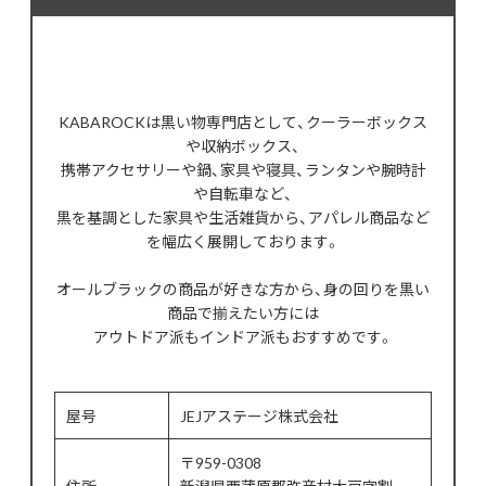
KABAROCKは黒い物専門店として、クーラーボックス
や収納ボックス、
携帯アクセサリーや鍋、家具や寝具、ランタンや腕時計
や自転車など、
黒を基調とした家具や生活雑貨から、アパレル商品など
を幅広く展開しております。
オールブラックの商品が好きな方から、身の回りを黒い
商品で揃えたい方には
アウトドア派もインドア派もおすすめです。
屋号
JEJアステージ株式会社
〒959-0308
住所
新潟県西蒲原郡弥彦村大戸字割