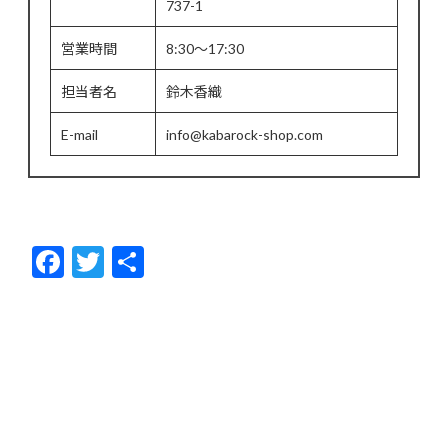
737-1
営業時間
8:30～17:30
担当者名
鈴木香織
E-mail
info@kabarock-shop.com
F
T
共
ac
w
有
e
itt
b
er
o
o