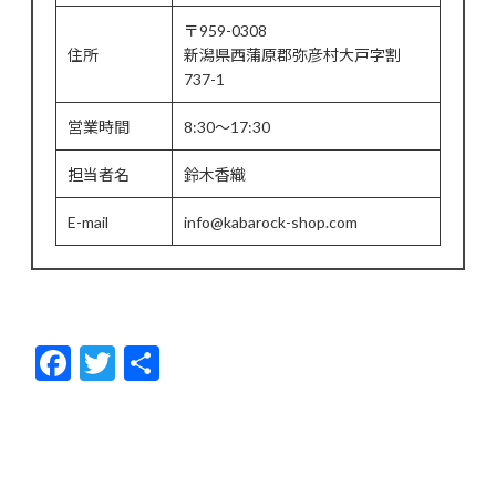
〒959-0308
住所
新潟県西蒲原郡弥彦村大戸字割
737-1
営業時間
8:30～17:30
担当者名
鈴木香織
E-mail
info@kabarock-shop.com
F
T
共
ac
w
有
e
itt
b
er