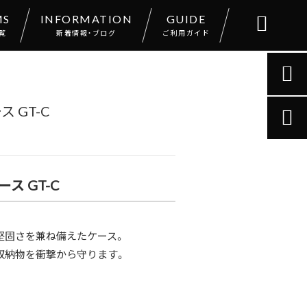
MS
INFORMATION
GUIDE

覧
新着情報・ブログ
ご利用ガイド

 GT-C

ス GT-C
堅固さを兼ね備えたケース。
収納物を衝撃から守ります。