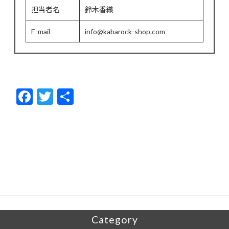
担当者名
鈴木香織
E-mail
info@kabarock-shop.com
F
T
共
ac
w
有
e
itt
b
er
o
o
k
Category