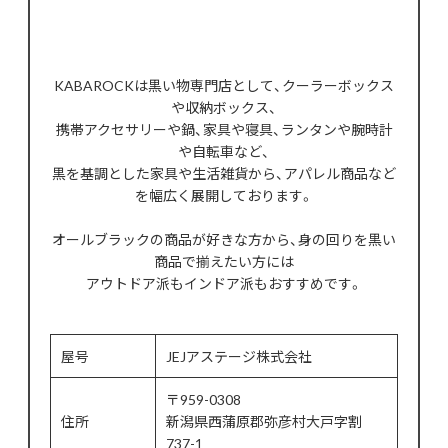
KABAROCKは黒い物専門店として、クーラーボックス
や収納ボックス、
携帯アクセサリーや鍋、家具や寝具、ランタンや腕時計
や自転車など、
黒を基調とした家具や生活雑貨から、アパレル商品など
を幅広く展開しております。
オールブラックの商品が好きな方から、身の回りを黒い
商品で揃えたい方には
アウトドア派もインドア派もおすすめです。
屋号
JEJアステージ株式会社
〒959-0308
住所
新潟県西蒲原郡弥彦村大戸字割
737-1