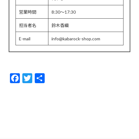
営業時間
8:30～17:30
担当者名
鈴木香織
E-mail
info@kabarock-shop.com
F
T
共
ac
w
有
e
itt
b
er
o
o
k